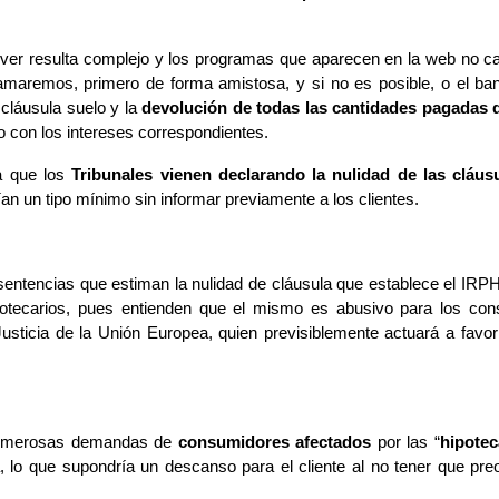
lver resulta complejo y los programas que aparecen en la web no ca
maremos, primero de forma amistosa, y si no es posible, o el banc
a cláusula suelo y la
devolución de todas las cantidades pagadas
o con los intereses correspondientes.
a que los
Tribunales vienen declarando la nulidad de las cláusu
an un tipo mínimo sin informar previamente a los clientes.
tencias que estiman la nulidad de cláusula que establece el IRPH 
ipotecarios, pues entienden que el mismo es abusivo para los c
e Justicia de la Unión Europea, quien previsiblemente actuará a fav
 numerosas demandas de
consumidores afectados
por las “
hipotec
, lo que supondría un descanso para el cliente al no tener que pr