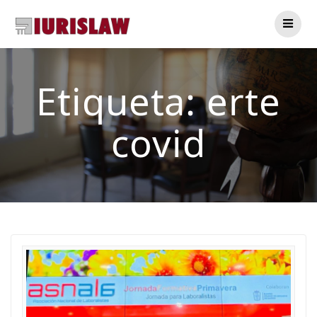
Saltar
al
contenido
Etiqueta:
erte
covid