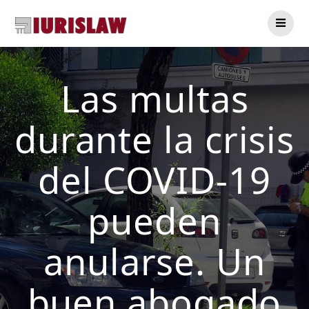
Saltar
al
contenido
Las multas
durante la crisis
del COVID-19
pueden
anularse. Un
buen abogado