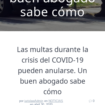
sabe cómo
Las multas durante la
crisis del COVID-19
pueden anularse. Un
buen abogado sabe
cómo
por
iurislawAdmin
en
NOTICIAS
0
en abril 30, 2020