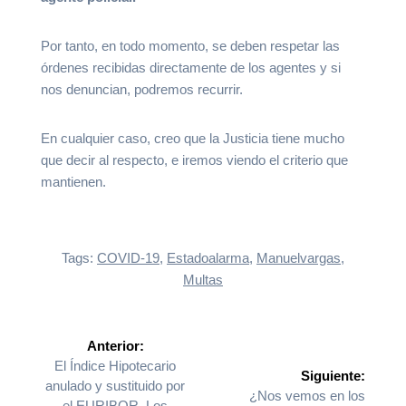
Por tanto, en todo momento, se deben respetar las
órdenes recibidas directamente de los agentes y si
nos denuncian, podremos recurrir.
En cualquier caso, creo que la Justicia tiene mucho
que decir al respecto, e iremos viendo el criterio que
mantienen.
Tags:
COVID-19
,
Estadoalarma
,
Manuelvargas
,
Multas
Navegación
Anterior:
Entrada
El Índice Hipotecario
de
Siguiente:
anterior:
anulado y sustituido por
Siguiente
¿Nos vemos en los
el EURIBOR. Los